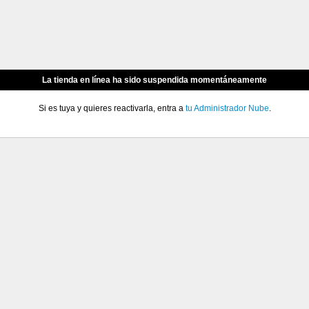
La tienda en línea ha sido suspendida momentáneamente
Si es tuya y quieres reactivarla, entra a
tu Administrador Nube
.